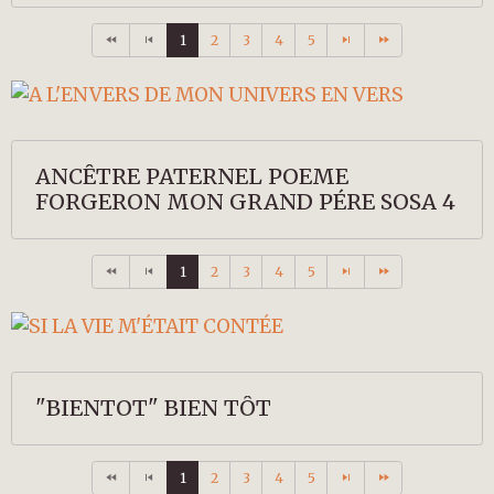
1
2
3
4
5
ANCÊTRE PATERNEL POEME
FORGERON MON GRAND PÉRE SOSA 4
1
2
3
4
5
"BIENTOT" BIEN TÔT
1
2
3
4
5