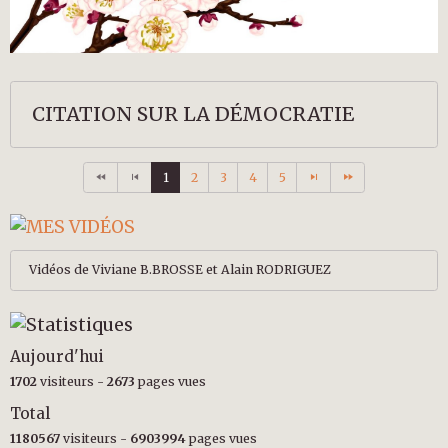
CITATION SUR LA DÉMOCRATIE
1
2
3
4
5
Vidéos de Viviane B.BROSSE et Alain RODRIGUEZ
Aujourd'hui
1702
visiteurs -
2673
pages vues
Total
1180567
visiteurs -
6903994
pages vues