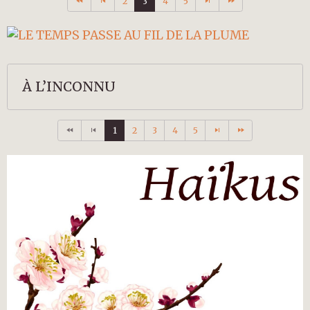
2
3
4
5
À L’INCONNU
1
2
3
4
5