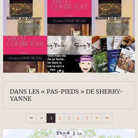
DANS LES « PAS-PIEDS » DE SHERRY-
YANNE
1
2
3
4
5