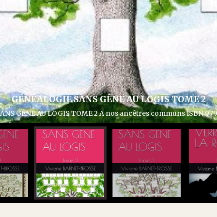
GÉNÉALOGIE SANS GÊNE AU LOGIS TOME 2
S GÊNE AU LOGIS TOME 2 A nos ancêtres communs ISBN 979-