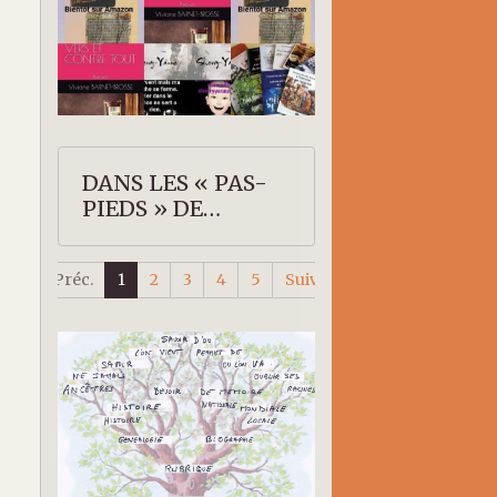
DANS LES « PAS-
PIEDS » DE
SHERRY-YANNE
Préc.
1
2
3
4
5
Suiv.