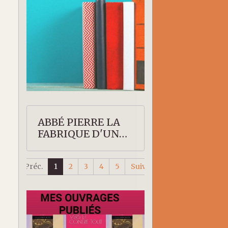
ABBÉ PIERRE LA
FABRIQUE D'UN
SAINT
Préc.
1
2
3
4
5
Suiv.