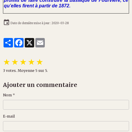
promis de faire construire la basilique de Fourvière, ce
qu’elles firent à partir de 1872.
Date de dernière mise à jour : 2020-03-28
Partager
Facebook
X
Email
★
★
★
★
★
3
votes. Moyenne
5
sur 5.
Ajouter un commentaire
Nom
E-mail