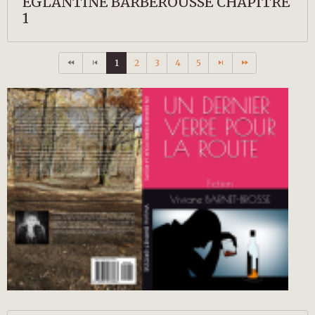
EGLANTINE BARBEROUSSE CHAPITRE
1
1
2
3
4
5