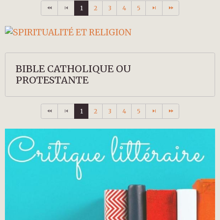
1
2
3
4
5
BIBLE CATHOLIQUE OU
PROTESTANTE
1
2
3
4
5