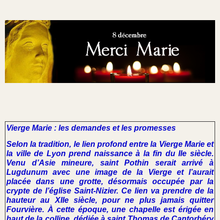
Vierge Marie : les demandes et les promesses
Selon la tradition, le lien profond entre la Vierge Marie et
la ville de Lyon prend naissance à la fin du IIe siècle.
Venu d’Asie mineure, saint Pothin serait arrivé à
Lugdunum avec une image de la Vierge et l’aurait
placée dans une grotte, désormais occupée par la
crypte de l’église Saint-Nizier. Ce lien va prendre de la
hauteur au XIIe siècle, pour ne plus jamais quitter
Fourvière. À cette époque, une chapelle est érigée en
haut de la colline, dédiée à saint Thomas de Cantorbéry