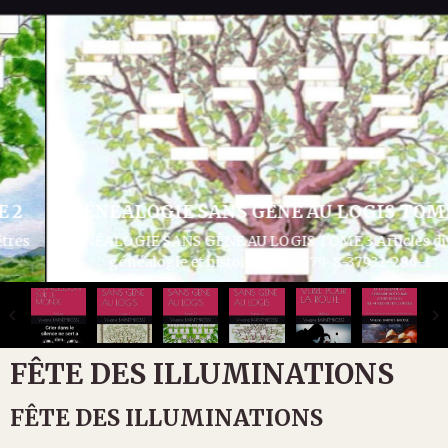
UN DERNIER VER
ÊNE AU LOGIS TOME 3
UN DERNIER VERRE POUR LA R
OGIS TOME 3 Articles divers
l'alcoolisme ISBN
 ISBN 979-8-37932-286-1
FÊTE DES ILLUMINATIONS
FÊTE DES ILLUMINATIONS