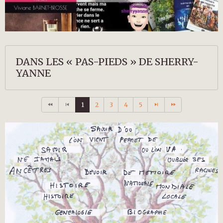
DANS LES « PAS-PIEDS » DE SHERRY-
YANNE
1
2
3
4
5