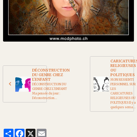
CARICATURE
RELIGIEUSES
DÉCONSTRUCTION
OU
DU GENRE CHEZ
POLITIQUES
L'ENFANT
MON RESSENTI
DÉCONSTRUCTION DU
PERSONNEL SUR
GENRE CHEZ L'ENFANT
LES
Ma pensée du jour :
CARICATURES
Déconstruction...
RELIGIEUSES OU
POLITIQUES Il y a
quelques sema...
Partager
Facebook
X
Email