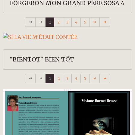
FORGERON MON GRAND PÉRE SOSA 4
1
2
3
4
5
"BIENTOT" BIEN TÔT
1
2
3
4
5