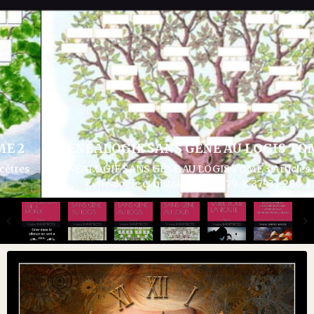
UN DERNIER VERRE POUR LA
IS TOME 3
UN DERNIER VERRE POUR LA ROUTE Fiction s
rticles divers
l'alcoolisme ISBN 979-8-382027-
932-286-1