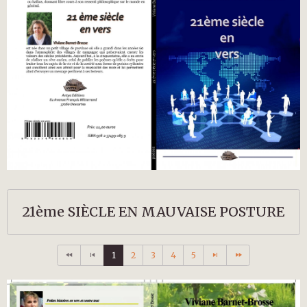
21ème SIÈCLE EN MAUVAISE POSTURE
1
2
3
4
5