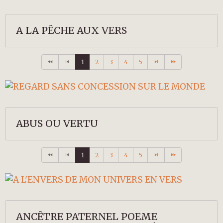
A LA PÊCHE AUX VERS
1
2
3
4
5
ABUS OU VERTU
1
2
3
4
5
ANCÊTRE PATERNEL POEME