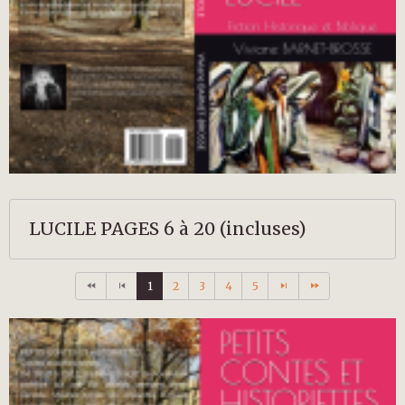
LUCILE PAGES 6 à 20 (incluses)
1
2
3
4
5