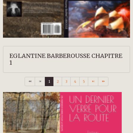
EGLANTINE BARBEROUSSE CHAPITRE
1
1
2
3
4
5