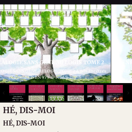
GÉNÉALOGIE SANS GÊNE AU LOGIS TOME 3
GÉNÉALOGIE SANS GÊNE AU LOGIS TOME 3 Articles divers
généalogie et histoire ISBN 979-8-37932-286-1
HÉ, DIS-MOI
HÉ, DIS-MOI