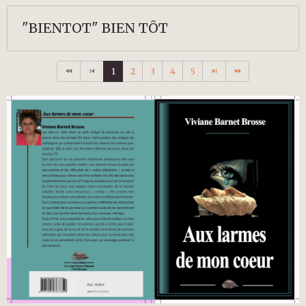
"BIENTOT" BIEN TÔT
1
2
3
4
5