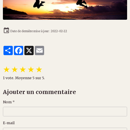
Date de dernière mise à jour : 2022-02-22
Partager
Facebook
X
Email
★
★
★
★
★
1
vote. Moyenne
5
sur 5.
Ajouter un commentaire
Nom
E-mail