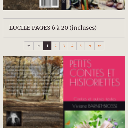
LUCILE PAGES 6 à 20 (incluses)
1
2
3
4
5