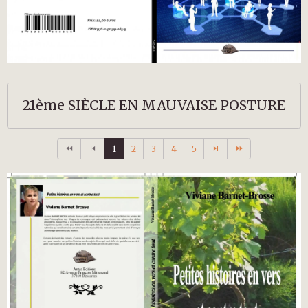
21ème SIÈCLE EN MAUVAISE POSTURE
1
2
3
4
5