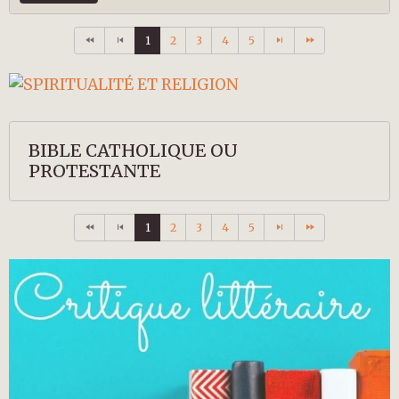
1
2
3
4
5
BIBLE CATHOLIQUE OU
PROTESTANTE
1
2
3
4
5