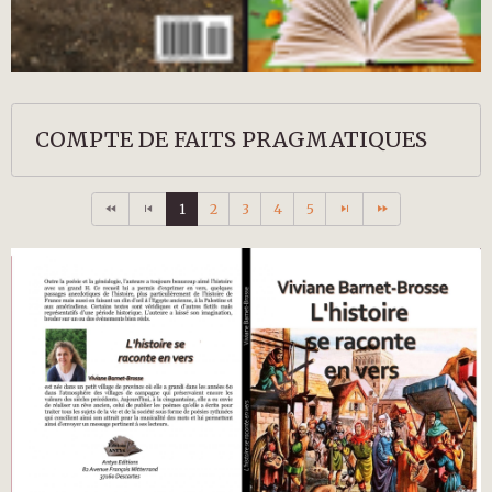
COMPTE DE FAITS PRAGMATIQUES
1
2
3
4
5