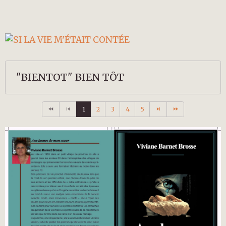
"BIENTOT" BIEN TÔT
1
2
3
4
5