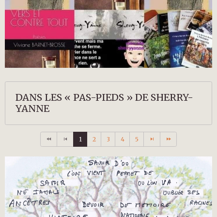
DANS LES « PAS-PIEDS » DE SHERRY-
YANNE
1
2
3
4
5