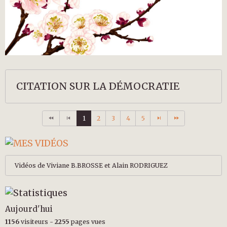
CITATION SUR LA DÉMOCRATIE
1
2
3
4
5
Vidéos de Viviane B.BROSSE et Alain RODRIGUEZ
Aujourd'hui
1156
visiteurs -
2255
pages vues