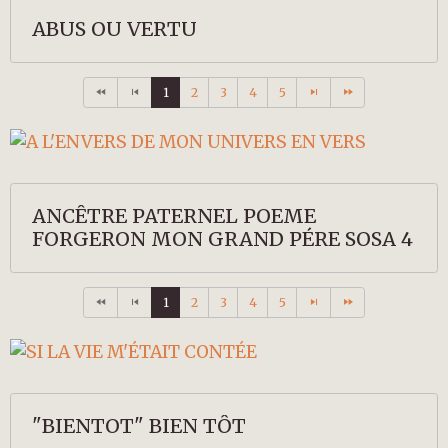
ABUS OU VERTU
1
2
3
4
5
ANCÊTRE PATERNEL POEME
FORGERON MON GRAND PÉRE SOSA 4
1
2
3
4
5
"BIENTOT" BIEN TÔT