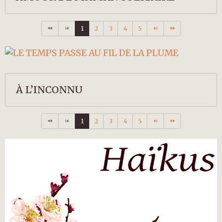
1
2
3
4
5
À L’INCONNU
1
2
3
4
5