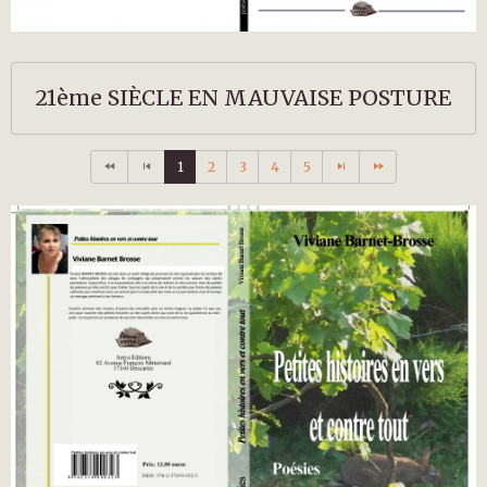
21ème SIÈCLE EN MAUVAISE POSTURE
1
2
3
4
5