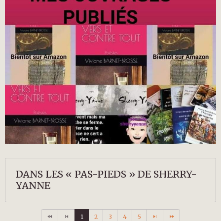
DANS LES « PAS-PIEDS » DE SHERRY-
YANNE
1
2
3
4
5