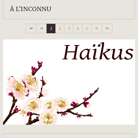
À L’INCONNU
1
2
3
4
5