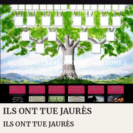
GÉNÉALOGIE SANS GÊNE AU LOGIS TOME 3
GÉNÉALOGIE SANS GÊNE AU LOGIS TOME 3 Articles divers
généalogie et histoire ISBN 979-8-37932-286-1
ILS ONT TUE JAURÈS
ILS ONT TUE JAURÈS