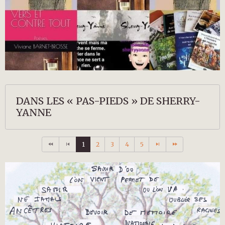
DANS LES « PAS-PIEDS » DE SHERRY-
YANNE
1
2
3
4
5