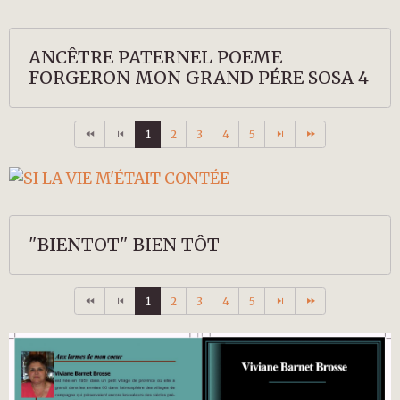
ANCÊTRE PATERNEL POEME
FORGERON MON GRAND PÉRE SOSA 4
1
2
3
4
5
"BIENTOT" BIEN TÔT
1
2
3
4
5