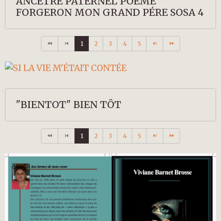
ANCÊTRE PATERNEL POEME
FORGERON MON GRAND PÉRE SOSA 4
1
2
3
4
5
"BIENTOT" BIEN TÔT
1
2
3
4
5