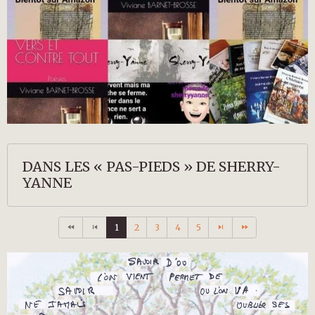
DANS LES « PAS-PIEDS » DE SHERRY-
YANNE
1
2
3
4
5