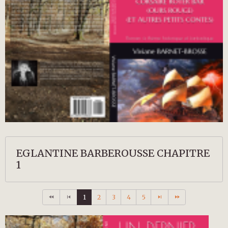
EGLANTINE BARBEROUSSE CHAPITRE
1
1
2
3
4
5