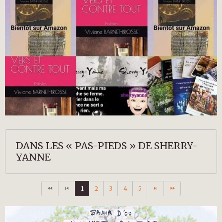
DANS LES « PAS-PIEDS » DE SHERRY-
YANNE
1
2
3
4
5