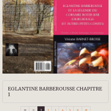
EGLANTINE BARBEROUSSE CHAPITRE
1
1
2
3
4
5