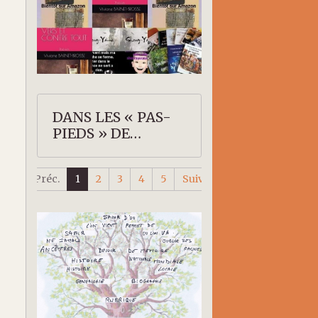
DANS LES « PAS-
PIEDS » DE
SHERRY-YANNE
Préc.
1
2
3
4
5
Suiv.