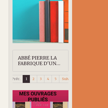
ABBÉ PIERRE LA
FABRIQUE D'UN
SAINT
Préc.
1
2
3
4
5
Suiv.