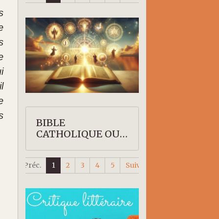
s
e
s
e
i
l
e
s
BIBLE
CATHOLIQUE OU
PROTESTANTE
Préc.
1
2
3
4
5
Suiv.