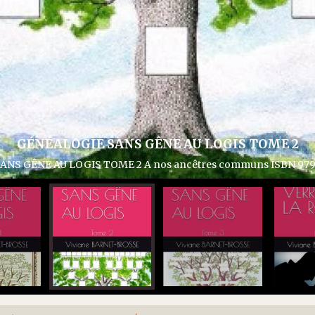
37848-207-8
GÉ