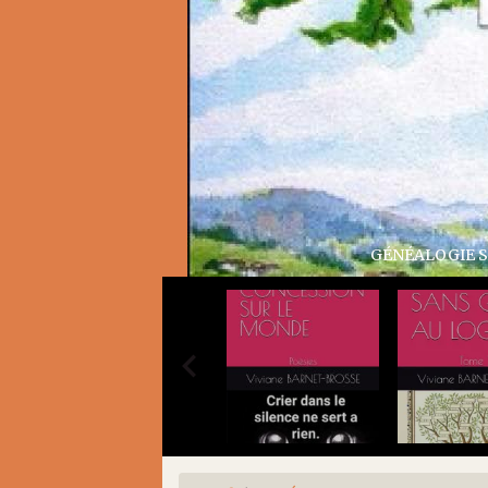
GÉNÉALOGIE SANS GÊNE AU LOGIS TOME 2
GÊNE AU LOGIS TOME 2 A nos ancêtres communs ISBN 979-8-