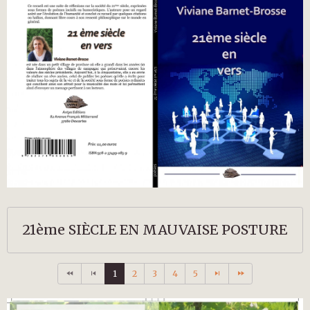
21ème SIÈCLE EN MAUVAISE POSTURE
1
2
3
4
5