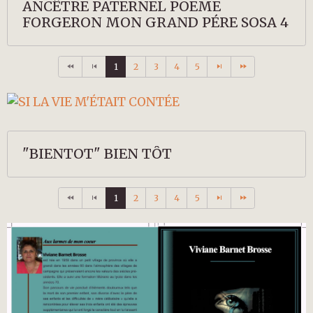
ANCÊTRE PATERNEL POEME
FORGERON MON GRAND PÉRE SOSA 4
1
2
3
4
5
"BIENTOT" BIEN TÔT
1
2
3
4
5