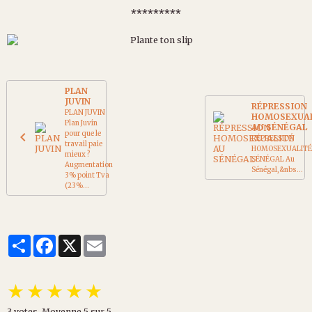
*********
PLAN
JUVIN
RÉPRESSION
PLAN JUVIN
HOMOSEXUA
Plan Juvin
AU SÉNÉGAL
pour que le
RÉPRESSION
travail paie
HOMOSEXUALITÉ
mieux ?
SÉNÉGAL Au
Augmentation
Sénégal,&nbs...
3% point Tva
(23%...
Partager
Facebook
X
Email
★
★
★
★
★
3
votes. Moyenne
5
sur 5.