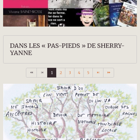
DANS LES « PAS-PIEDS » DE SHERRY-
YANNE
1
2
3
4
5