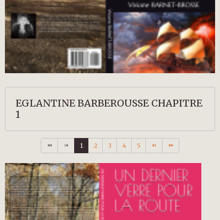
EGLANTINE BARBEROUSSE CHAPITRE
1
1
2
3
4
5