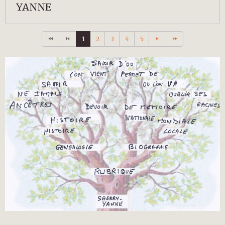
YANNE
1
2
3
4
5