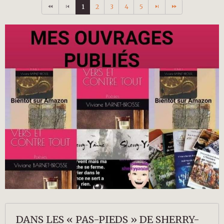
1
2
3
4
5
DANS LES « PAS-PIEDS » DE SHERRY-