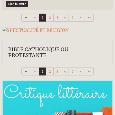
Lire la suite
1
2
3
4
5
BIBLE CATHOLIQUE OU
PROTESTANTE
1
2
3
4
5