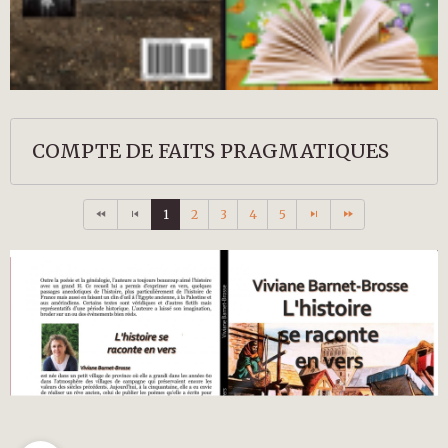
COMPTE DE FAITS PRAGMATIQUES
1
2
3
4
5