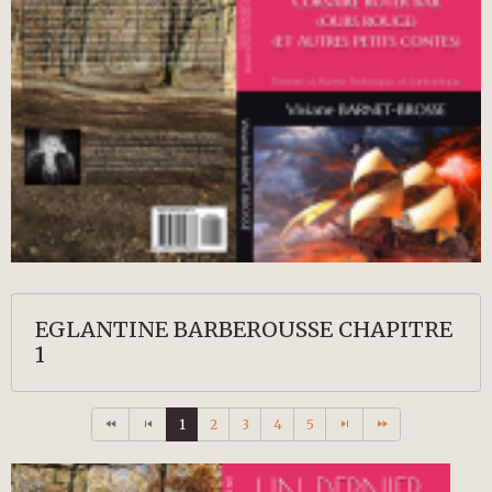
EGLANTINE BARBEROUSSE CHAPITRE
1
1
2
3
4
5