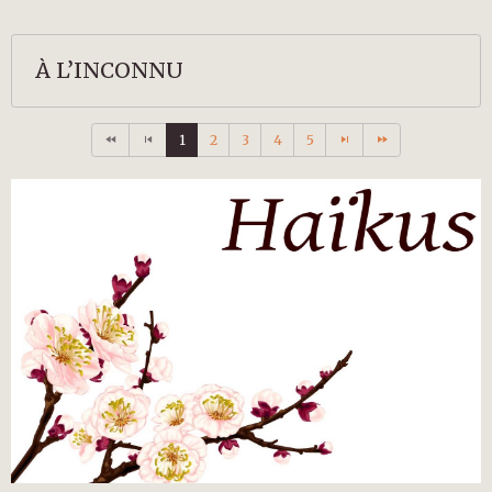
À L’INCONNU
1
2
3
4
5