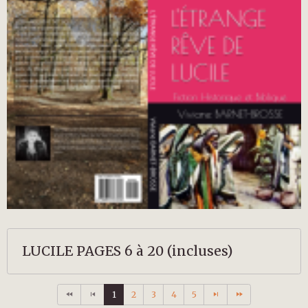
LUCILE PAGES 6 à 20 (incluses)
1
2
3
4
5