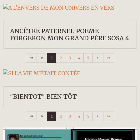
ANCÊTRE PATERNEL POEME
FORGERON MON GRAND PÉRE SOSA 4
1
2
3
4
5
"BIENTOT" BIEN TÔT
1
2
3
4
5