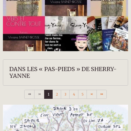
DANS LES « PAS-PIEDS » DE SHERRY-
YANNE
1
2
3
4
5