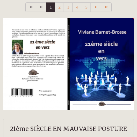
1
2
3
4
5
21ème SIÈCLE EN MAUVAISE POSTURE