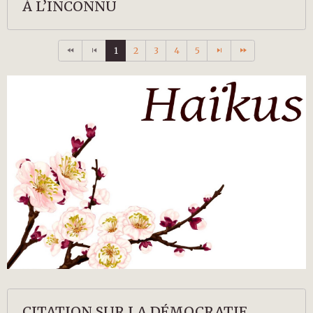
À L’INCONNU
1
2
3
4
5
CITATION SUR LA DÉMOCRATIE