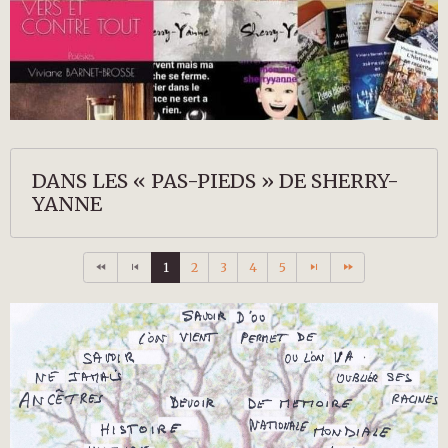
DANS LES « PAS-PIEDS » DE SHERRY-
YANNE
1
2
3
4
5