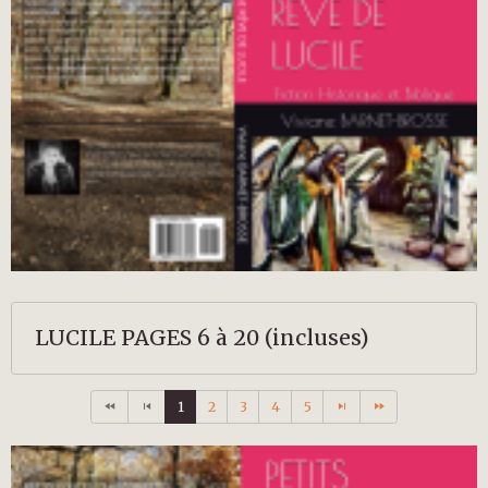
LUCILE PAGES 6 à 20 (incluses)
1
2
3
4
5