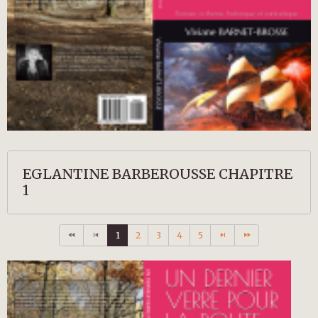
EGLANTINE BARBEROUSSE CHAPITRE
1
1
2
3
4
5