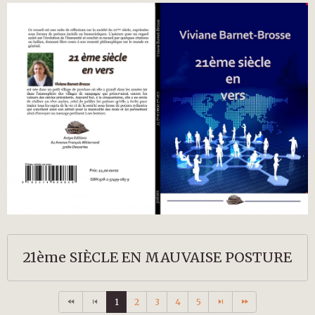
21ème SIÈCLE EN MAUVAISE POSTURE
1
2
3
4
5