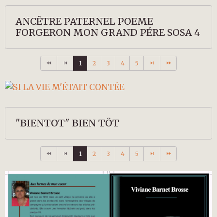
ANCÊTRE PATERNEL POEME
FORGERON MON GRAND PÉRE SOSA 4
1
2
3
4
5
"BIENTOT" BIEN TÔT
1
2
3
4
5