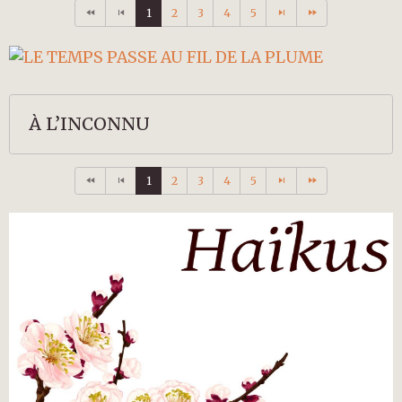
1
2
3
4
5
À L’INCONNU
1
2
3
4
5