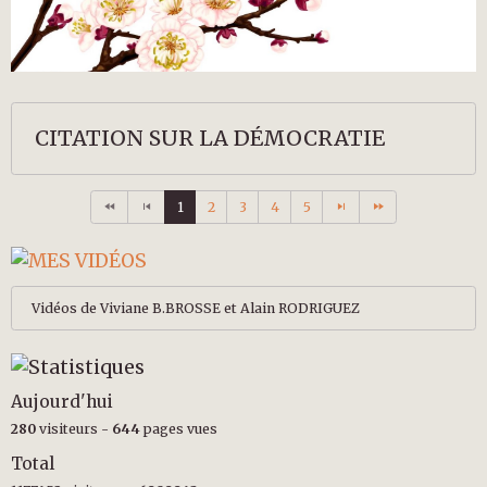
CITATION SUR LA DÉMOCRATIE
1
2
3
4
5
Vidéos de Viviane B.BROSSE et Alain RODRIGUEZ
Aujourd'hui
280
visiteurs -
644
pages vues
Total