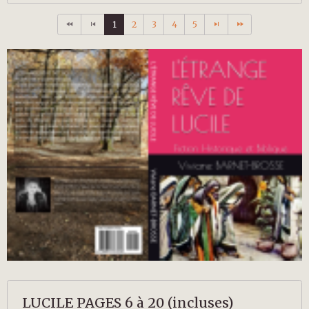
1
2
3
4
5
LUCILE PAGES 6 à 20 (incluses)