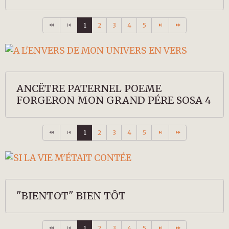
1
2
3
4
5
ANCÊTRE PATERNEL POEME
FORGERON MON GRAND PÉRE SOSA 4
1
2
3
4
5
"BIENTOT" BIEN TÔT
1
2
3
4
5