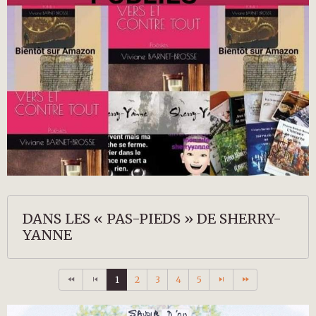
DANS LES « PAS-PIEDS » DE SHERRY-
YANNE
1
2
3
4
5