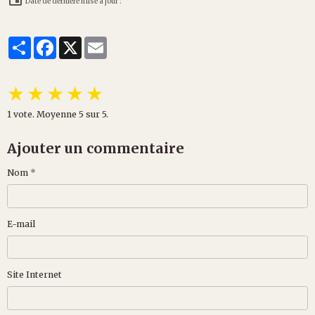
Date de dernière mise à jour :
Partager
Facebook
X
Email
★
★
★
★
★
1
vote. Moyenne
5
sur 5.
Ajouter un commentaire
Nom
E-mail
Site Internet