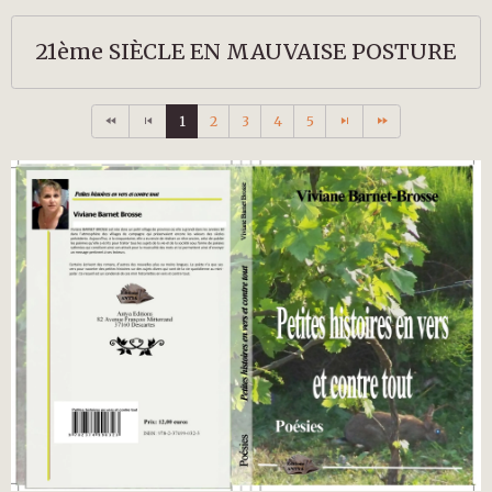
21ème SIÈCLE EN MAUVAISE POSTURE
1
2
3
4
5