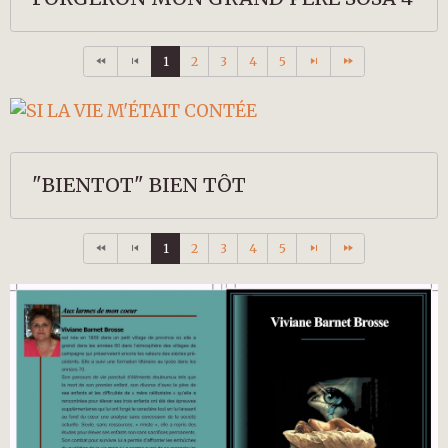
1
2
3
4
5
"BIENTOT" BIEN TÔT
1
2
3
4
5