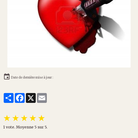
Date de dernière mise à jour :
Partager
Facebook
X
Email
★
★
★
★
★
1
vote. Moyenne
5
sur 5.