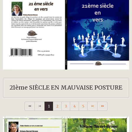
21ème SIÈCLE EN MAUVAISE POSTURE
1
2
3
4
5