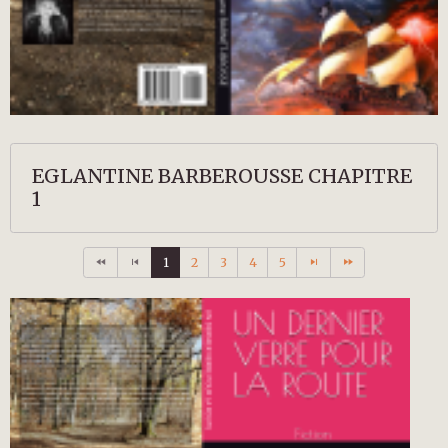
EGLANTINE BARBEROUSSE CHAPITRE
1
1
2
3
4
5