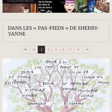
DANS LES « PAS-PIEDS » DE SHERRY-
YANNE
1
2
3
4
5