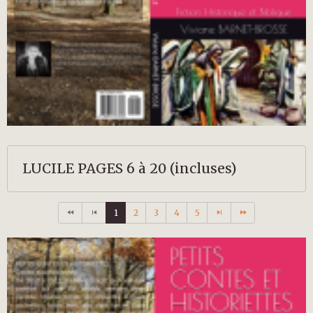
LUCILE PAGES 6 à 20 (incluses)
1
2
3
4
5