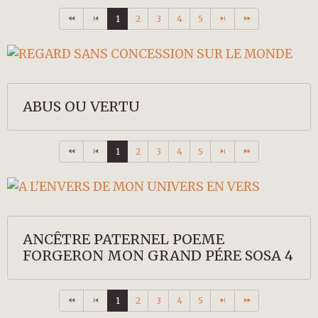
1
2
3
4
5
ABUS OU VERTU
1
2
3
4
5
ANCÊTRE PATERNEL POEME
FORGERON MON GRAND PÉRE SOSA 4
1
2
3
4
5