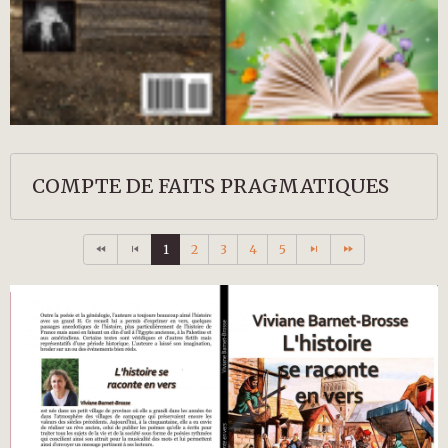
COMPTE DE FAITS PRAGMATIQUES
1
2
3
4
5