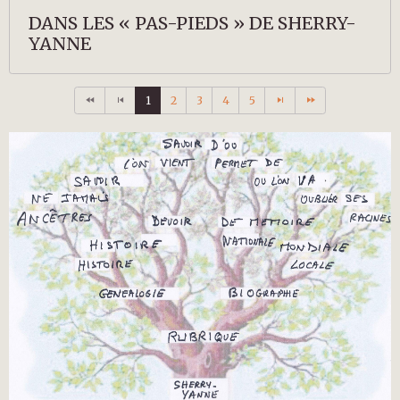
DANS LES « PAS-PIEDS » DE SHERRY-
YANNE
1
2
3
4
5