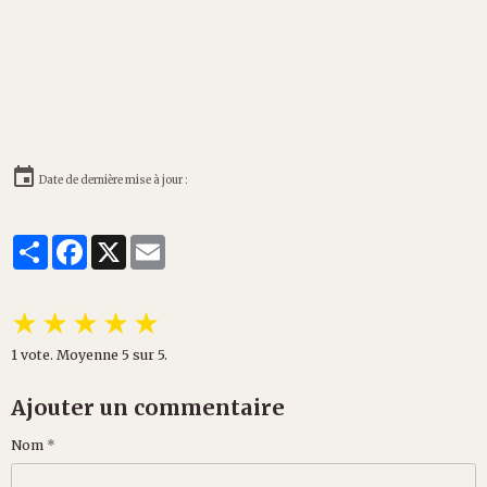
Date de dernière mise à jour :
Partager
Facebook
X
Email
★
★
★
★
★
1
vote. Moyenne
5
sur 5.
Ajouter un commentaire
Nom