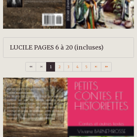
LUCILE PAGES 6 à 20 (incluses)
1
2
3
4
5