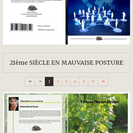
21ème SIÈCLE EN MAUVAISE POSTURE
1
2
3
4
5