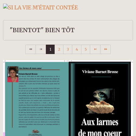
"BIENTOT" BIEN TÔT
1
2
3
4
5