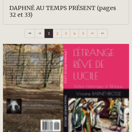
DAPHNÉ AU TEMPS PRÉSENT (pages
32 et 33)
1
2
3
4
5