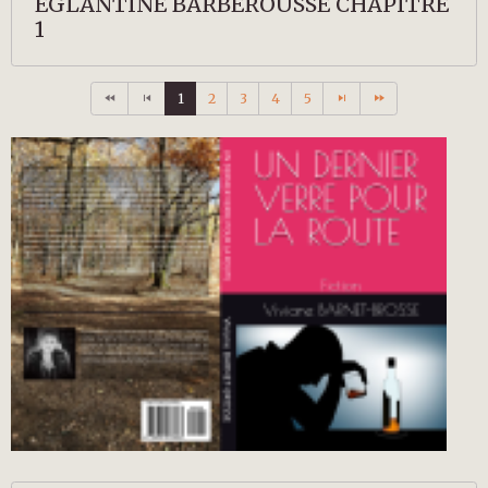
EGLANTINE BARBEROUSSE CHAPITRE
1
1
2
3
4
5