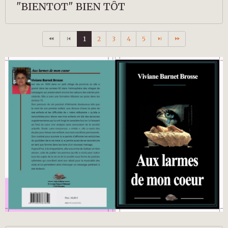
"BIENTOT" BIEN TÔT
1
2
3
4
5