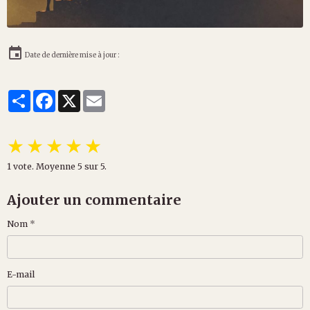
Date de dernière mise à jour :
Partager
Facebook
X
Email
★
★
★
★
★
1
vote. Moyenne
5
sur 5.
Ajouter un commentaire
Nom
E-mail