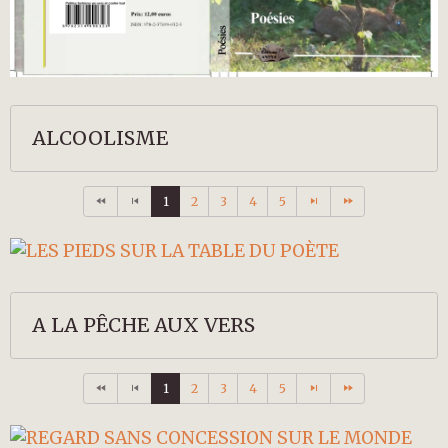
ALCOOLISME
1
2
3
4
5
A LA PÊCHE AUX VERS
1
2
3
4
5