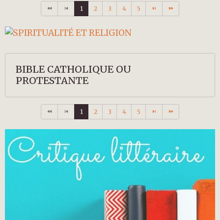
1
2
3
4
5
BIBLE CATHOLIQUE OU
PROTESTANTE
1
2
3
4
5