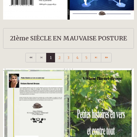
21ème SIÈCLE EN MAUVAISE POSTURE
1
2
3
4
5