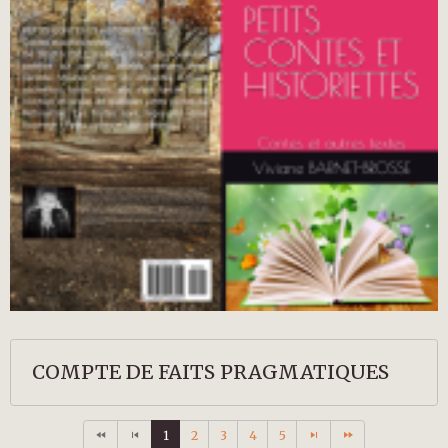
COMPTE DE FAITS PRAGMATIQUES
1
2
3
4
5