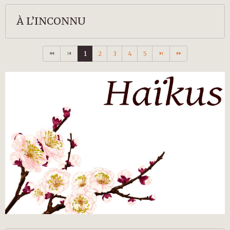
À L’INCONNU
1
2
3
4
5