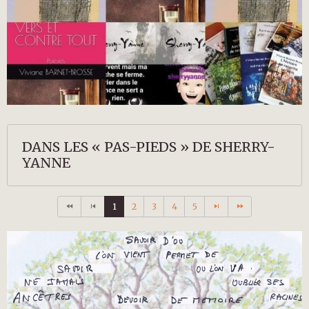
DANS LES « PAS-PIEDS » DE SHERRY-
YANNE
1
2
3
4
5