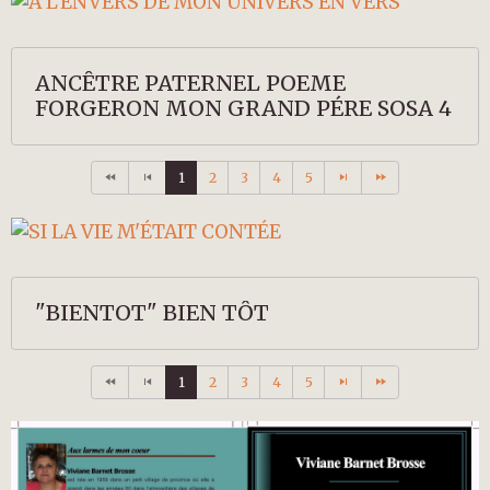
ANCÊTRE PATERNEL POEME
FORGERON MON GRAND PÉRE SOSA 4
1
2
3
4
5
"BIENTOT" BIEN TÔT
1
2
3
4
5