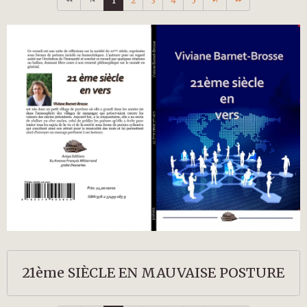
1
2
3
4
5
21ème SIÈCLE EN MAUVAISE POSTURE