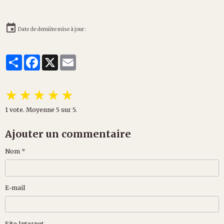
Date de dernière mise à jour :
Partager
Facebook
X
Email
★
★
★
★
★
1
vote. Moyenne
5
sur 5.
Ajouter un commentaire
Nom
E-mail
Site Internet