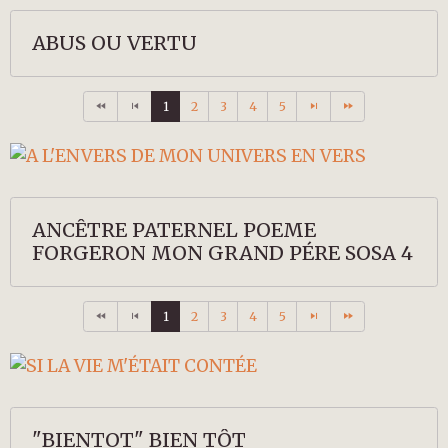
ABUS OU VERTU
1
2
3
4
5
ANCÊTRE PATERNEL POEME
FORGERON MON GRAND PÉRE SOSA 4
1
2
3
4
5
"BIENTOT" BIEN TÔT