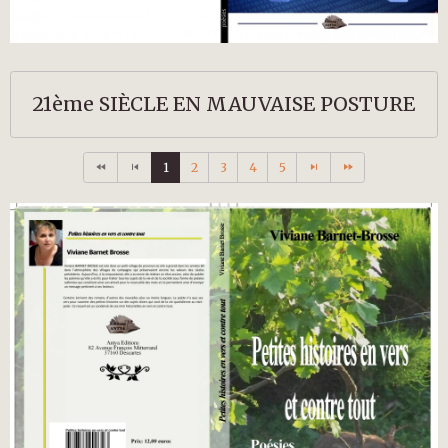
21ème SIÈCLE EN MAUVAISE POSTURE
1
2
3
4
5