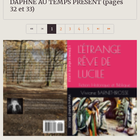
DAPHNÉ AU TEMPS PRÉSENT (pages
32 et 33)
1
2
3
4
5