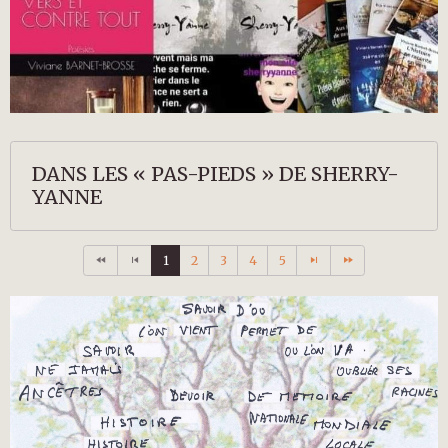
DANS LES « PAS-PIEDS » DE SHERRY-
YANNE
1
2
3
4
5