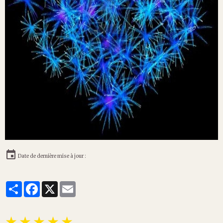
Date de dernière mise à jour :
Partager
Facebook
X
Email
★
★
★
★
★