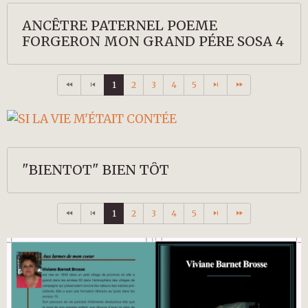
ANCÊTRE PATERNEL POEME
FORGERON MON GRAND PÉRE SOSA 4
1
2
3
4
5
"BIENTOT" BIEN TÔT
1
2
3
4
5