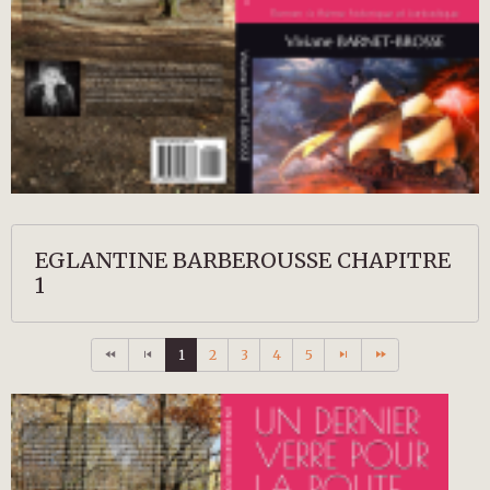
EGLANTINE BARBEROUSSE CHAPITRE
1
1
2
3
4
5