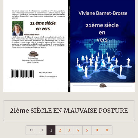
21ème SIÈCLE EN MAUVAISE POSTURE
1
2
3
4
5