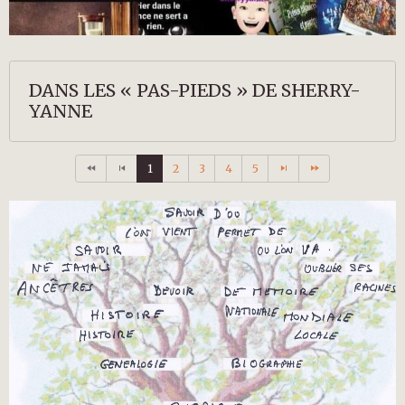
DANS LES « PAS-PIEDS » DE SHERRY-
YANNE
1
2
3
4
5