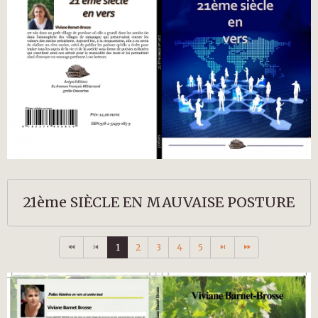
21ème SIÈCLE EN MAUVAISE POSTURE
1
2
3
4
5