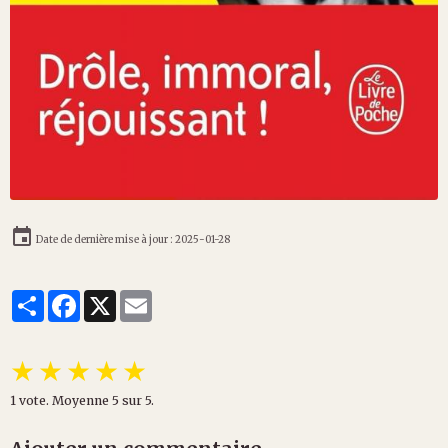
Date de dernière mise à jour : 2025-01-28
Partager
Facebook
X
Email
★
★
★
★
★
1
vote. Moyenne
5
sur 5.