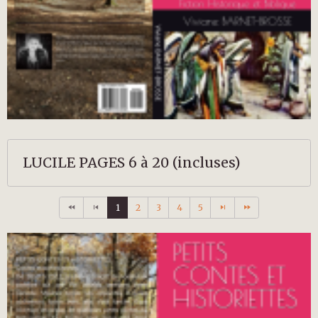
LUCILE PAGES 6 à 20 (incluses)
1
2
3
4
5