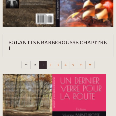
EGLANTINE BARBEROUSSE CHAPITRE
1
1
2
3
4
5