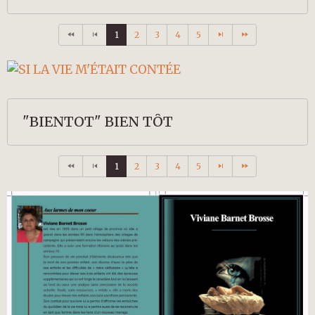
1
2
3
4
5
"BIENTOT" BIEN TÔT
1
2
3
4
5