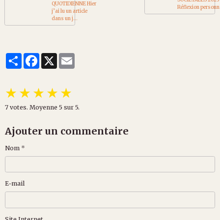
QUOTIDIENNE Hier
Réflexion personn.
j’ai lu un article
dans un j...
Partager
Facebook
X
Email
★
★
★
★
★
7
votes. Moyenne
5
sur 5.
Ajouter un commentaire
Nom
E-mail
Site Internet