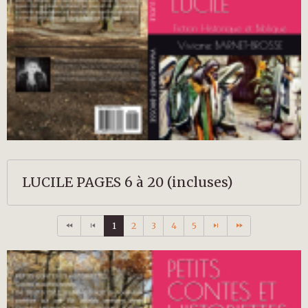
LUCILE PAGES 6 à 20 (incluses)
1
2
3
4
5