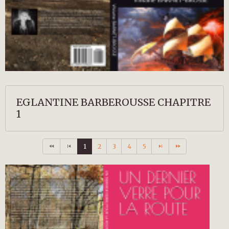
EGLANTINE BARBEROUSSE CHAPITRE
1
1
2
3
4
5