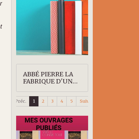
r
t
ABBÉ PIERRE LA
FABRIQUE D'UN
SAINT
Préc.
1
2
3
4
5
Suiv.