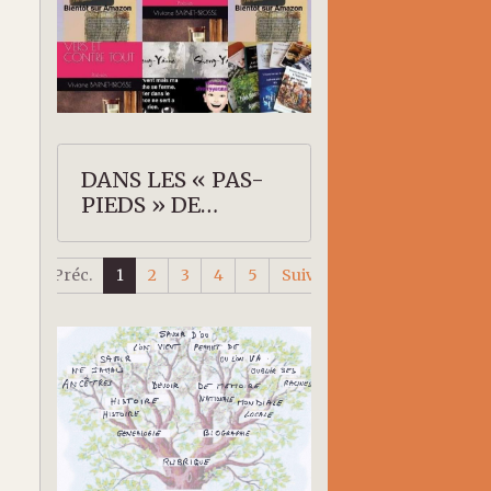
DANS LES « PAS-
PIEDS » DE
SHERRY-YANNE
Préc.
1
2
3
4
5
Suiv.