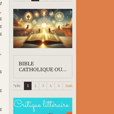
t
,
s
s
s
,
BIBLE
CATHOLIQUE OU
s
PROTESTANTE
Préc.
1
2
3
4
5
Suiv.
s
s