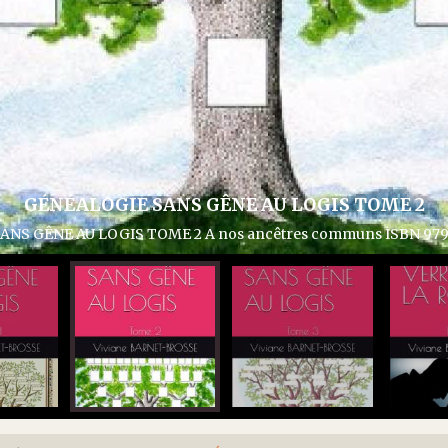
LOGIE SANS GÊNE AU LOGIS TOME 2
 LOGIS TOME 2 A nos ancêtres communs ISBN 979-8-37848-2