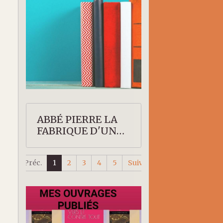
ABBÉ PIERRE LA
FABRIQUE D'UN
SAINT
Préc.
1
2
3
4
5
Suiv.