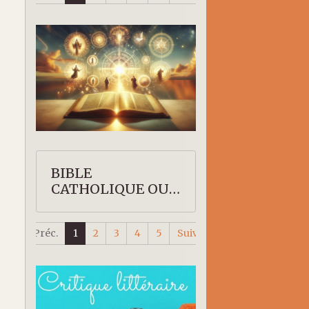
BIBLE
CATHOLIQUE OU
PROTESTANTE
Préc.
1
2
3
4
5
Suiv.