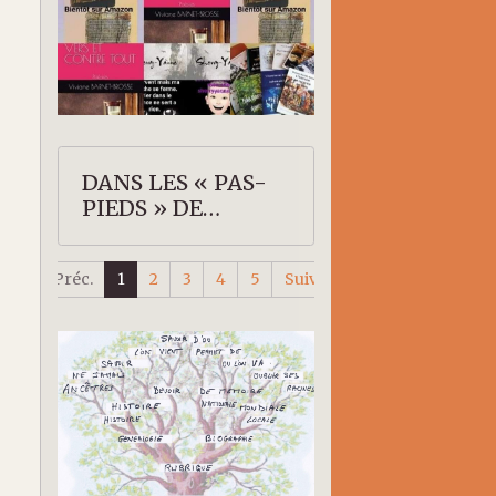
DANS LES « PAS-
PIEDS » DE
SHERRY-YANNE
Préc.
1
2
3
4
5
Suiv.