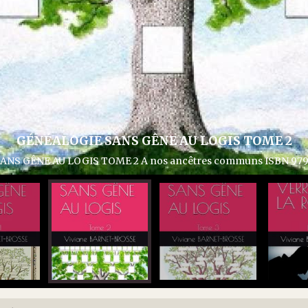
GÉNÉALOGIE SANS GÊNE AU LOGIS TOME 2
 GÊNE AU LOGIS TOME 2 A nos ancêtres communs ISBN 979-8