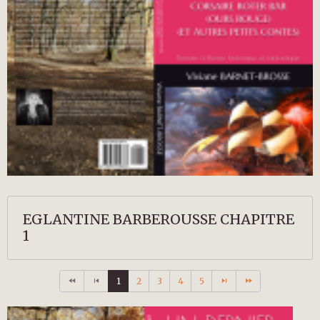
EGLANTINE BARBEROUSSE CHAPITRE
1
1
2
3
4
5