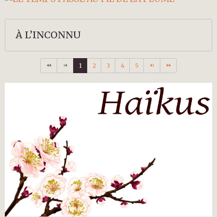
À L’INCONNU
1
2
3
4
5