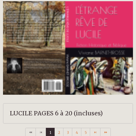
LUCILE PAGES 6 à 20 (incluses)
1
2
3
4
5