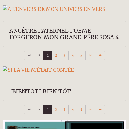
ANCÊTRE PATERNEL POEME
FORGERON MON GRAND PÉRE SOSA 4
1
2
3
4
5
"BIENTOT" BIEN TÔT
1
2
3
4
5