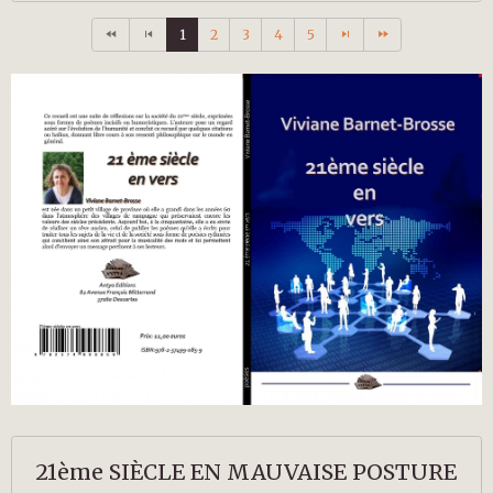
1
2
3
4
5
21ème SIÈCLE EN MAUVAISE POSTURE