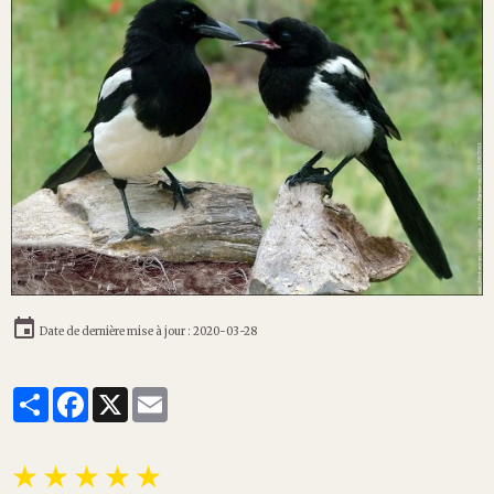
Date de dernière mise à jour : 2020-03-28
Partager
Facebook
X
Email
★
★
★
★
★