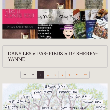
DANS LES « PAS-PIEDS » DE SHERRY-
YANNE
1
2
3
4
5