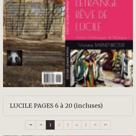
LUCILE PAGES 6 à 20 (incluses)
1
2
3
4
5