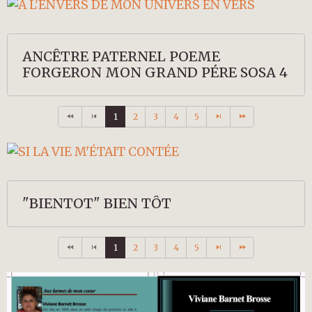
ANCÊTRE PATERNEL POEME
FORGERON MON GRAND PÉRE SOSA 4
1
2
3
4
5
"BIENTOT" BIEN TÔT
1
2
3
4
5