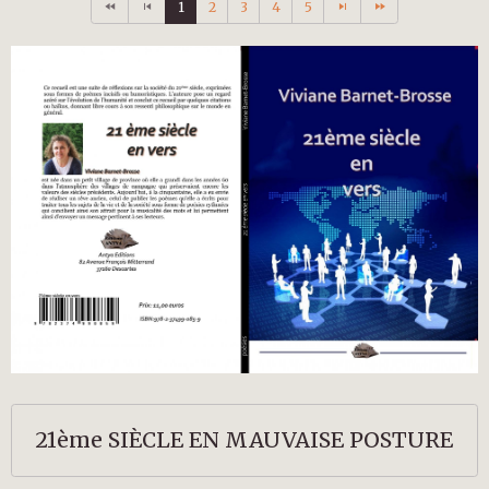
1
2
3
4
5
21ème SIÈCLE EN MAUVAISE POSTURE