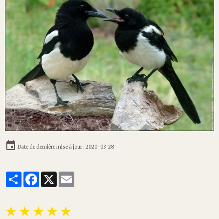
Date de dernière mise à jour : 2020-03-28
Partager
Facebook
X
Email
★
★
★
★
★