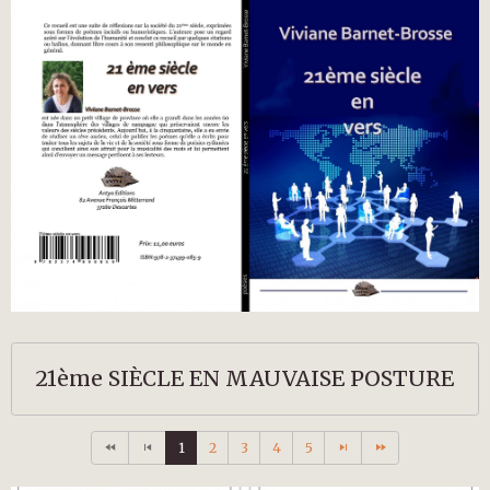
21ème SIÈCLE EN MAUVAISE POSTURE
1
2
3
4
5