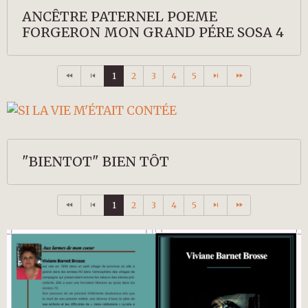
ANCÊTRE PATERNEL POEME
FORGERON MON GRAND PÉRE SOSA 4
1
2
3
4
5
"BIENTOT" BIEN TÔT
1
2
3
4
5