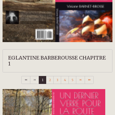
EGLANTINE BARBEROUSSE CHAPITRE
1
1
2
3
4
5