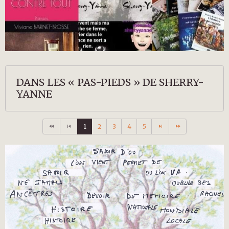
DANS LES « PAS-PIEDS » DE SHERRY-
YANNE
1
2
3
4
5