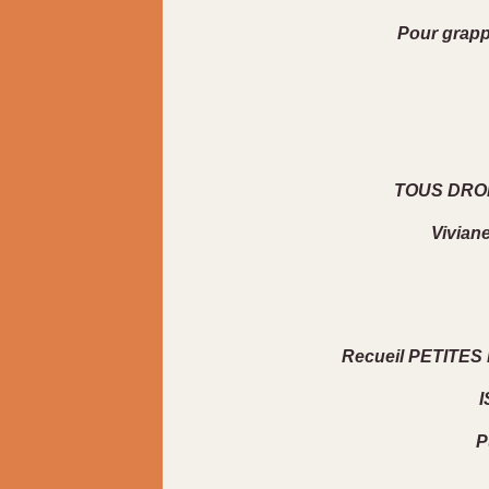
Pour grappi
TOUS DROI
Vivian
Recueil PETITE
I
P