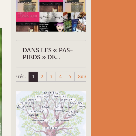
DANS LES « PAS-
PIEDS » DE
SHERRY-YANNE
Préc.
1
2
3
4
5
Suiv.