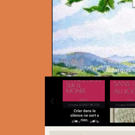
E SANS GÊNE AU LOGIS TOME 2
S TOME 2 A nos ancêtres communs ISBN 979-8-37848-207-8