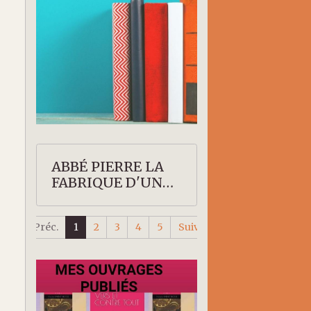
ABBÉ PIERRE LA
FABRIQUE D'UN
SAINT
Préc.
1
2
3
4
5
Suiv.