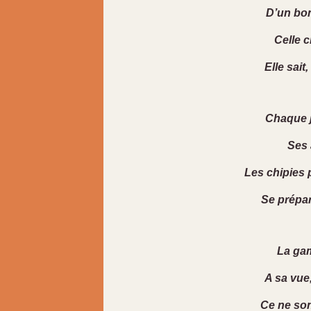
D’un bond
Celle c
Elle sait,
Chaque jo
Ses 
Les chipies 
Se prépa
La gam
A sa vue,
Ce ne so