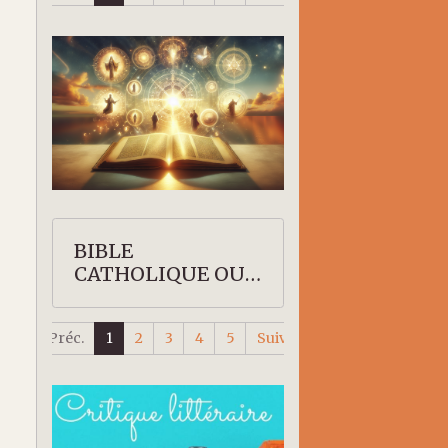
BIBLE
CATHOLIQUE OU
PROTESTANTE
Préc.
1
2
3
4
5
Suiv.