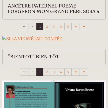
ANCÊTRE PATERNEL POEME
FORGERON MON GRAND PÉRE SOSA 4
1
2
3
4
5
"BIENTOT" BIEN TÔT
1
2
3
4
5