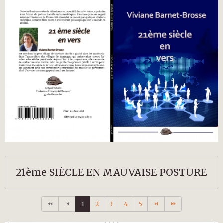
21ème SIÈCLE EN MAUVAISE POSTURE
1
2
3
4
5