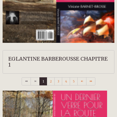
EGLANTINE BARBEROUSSE CHAPITRE
1
1
2
3
4
5