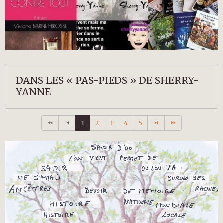
DANS LES « PAS-PIEDS » DE SHERRY-
YANNE
1
2
3
4
5