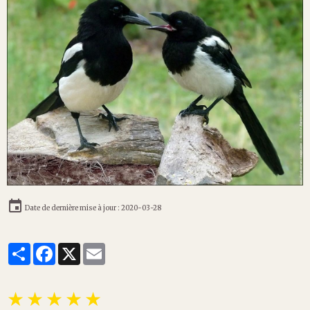
Date de dernière mise à jour : 2020-03-28
Partager
Facebook
X
Email
★
★
★
★
★