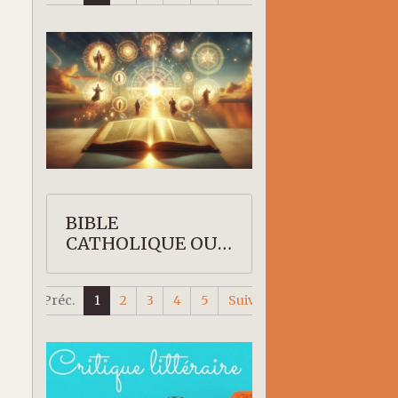
BIBLE
CATHOLIQUE OU
PROTESTANTE
Préc.
1
2
3
4
5
Suiv.