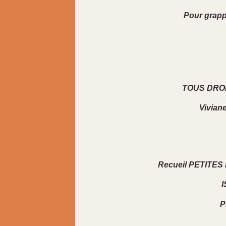
Pour grappi
TOUS DROI
Vivian
Recueil PETITE
I
P