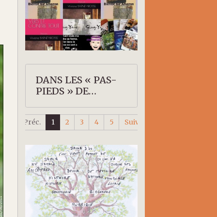
DANS LES « PAS-
PIEDS » DE
SHERRY-YANNE
Préc.
1
2
3
4
5
Suiv.