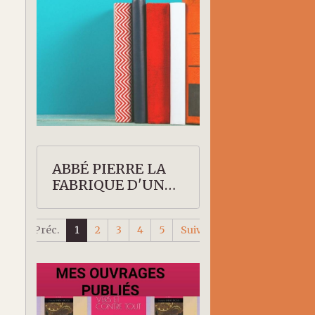
ABBÉ PIERRE LA
FABRIQUE D'UN
SAINT
Préc.
1
2
3
4
5
Suiv.