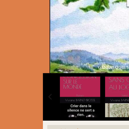
ÊNE AU LOGIS TOME 2
os ancêtres communs ISBN 979-8-37848-207-8