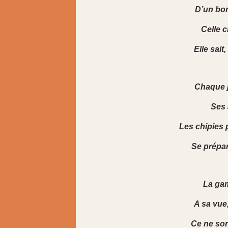
D’un bond
Celle c
Elle sait,
Chaque jo
Ses 
Les chipies 
Se prépa
La gam
A sa vue,
Ce ne so